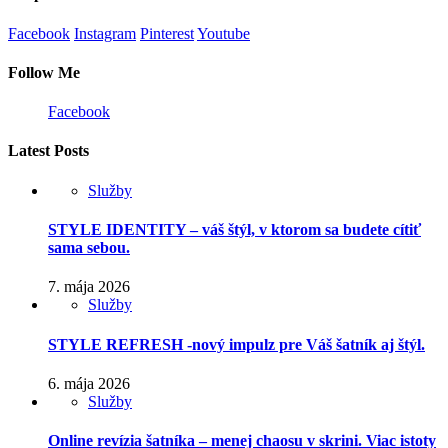
Facebook
Instagram
Pinterest
Youtube
Follow Me
Facebook
Latest Posts
Služby
STYLE IDENTITY – váš štýl, v ktorom sa budete cítiť
sama sebou.
7. mája 2026
Služby
STYLE REFRESH -nový impulz pre Váš šatník aj štýl.
6. mája 2026
Služby
Online revízia šatníka – menej chaosu v skrini. Viac istoty