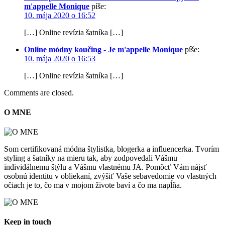
m'appelle Monique
píše:
10. mája 2020 o 16:52
[…] Online revízia šatníka […]
Online módny koučing - Je m'appelle Monique
píše:
10. mája 2020 o 16:53
[…] Online revízia šatníka […]
Comments are closed.
O MNE
Som certifikovaná módna štylistka, blogerka a influencerka. Tvorím
styling a šatníky na mieru tak, aby zodpovedali Vášmu
individálnemu štýlu a Vášmu vlastnému JA. Pomôcť Vám nájsť
osobnú identitu v obliekaní, zvýšiť Vaše sebavedomie vo vlastných
očiach je to, čo ma v mojom živote baví a čo ma napĺňa.
Keep in touch