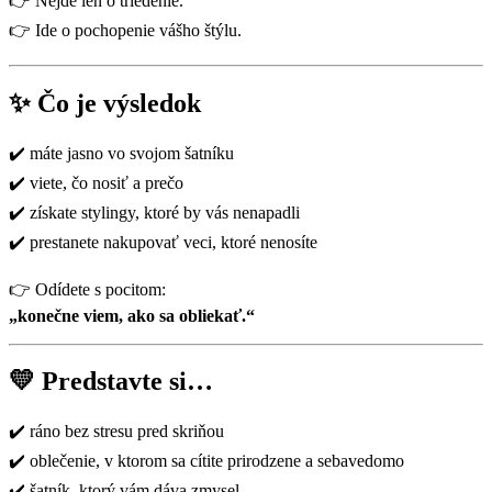
👉 Nejde len o triedenie.
👉 Ide o pochopenie vášho štýlu.
✨ Čo je výsledok
✔️ máte jasno vo svojom šatníku
✔️ viete, čo nosiť a prečo
✔️ získate stylingy, ktoré by vás nenapadli
✔️ prestanete nakupovať veci, ktoré nenosíte
👉 Odídete s pocitom:
„konečne viem, ako sa obliekať.“
💛 Predstavte si…
✔️ ráno bez stresu pred skriňou
✔️ oblečenie, v ktorom sa cítite prirodzene a sebavedomo
✔️ šatník, ktorý vám dáva zmysel