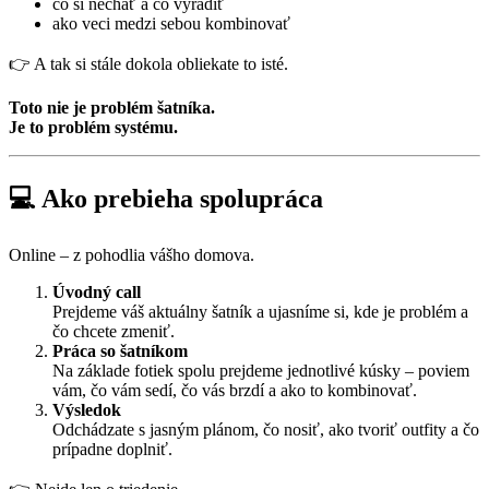
čo si nechať a čo vyradiť
ako veci medzi sebou kombinovať
👉 A tak si stále dokola obliekate to isté.
Toto nie je problém šatníka.
Je to problém systému.
💻 Ako prebieha spolupráca
Online – z pohodlia vášho domova.
Úvodný call
Prejdeme váš aktuálny šatník a ujasníme si, kde je problém a
čo chcete zmeniť.
Práca so šatníkom
Na základe fotiek spolu prejdeme jednotlivé kúsky – poviem
vám, čo vám sedí, čo vás brzdí a ako to kombinovať.
Výsledok
Odchádzate s jasným plánom, čo nosiť, ako tvoriť outfity a čo
prípadne doplniť.