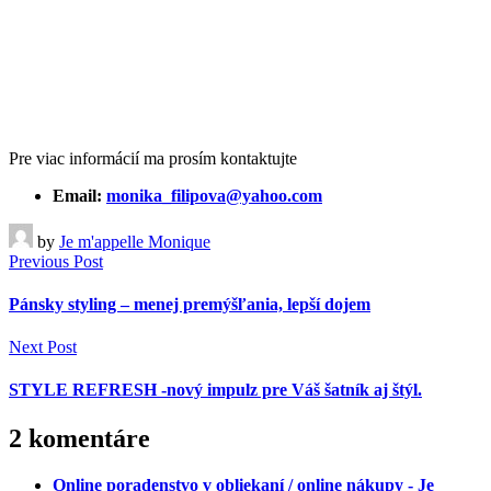
Pre viac informácií ma prosím kontaktujte
Email:
monika_filipova@yahoo.com
by
Je m'appelle Monique
Previous Post
Pánsky styling – menej premýšľania, lepší dojem
Next Post
STYLE REFRESH -nový impulz pre Váš šatník aj štýl.
2 komentáre
Online poradenstvo v obliekaní / online nákupy - Je