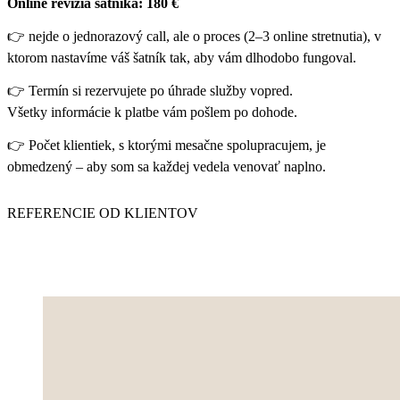
Online revízia šatníka: 180 €
👉 nejde o jednorazový call, ale o proces (2–3 online stretnutia), v
ktorom nastavíme váš šatník tak, aby vám dlhodobo fungoval.
👉 Termín si rezervujete po úhrade služby vopred.
Všetky informácie k platbe vám pošlem po dohode.
👉 Počet klientiek, s ktorými mesačne spolupracujem, je
obmedzený – aby som sa každej vedela venovať naplno.
REFERENCIE OD KLIENTOV