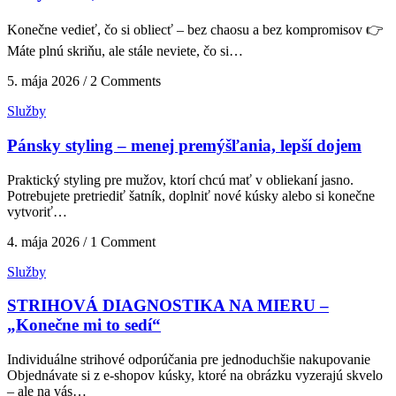
Konečne vedieť, čo si obliecť – bez chaosu a bez kompromisov 👉
Máte plnú skriňu, ale stále neviete, čo si…
5. mája 2026 / 2 Comments
Služby
Pánsky styling – menej premýšľania, lepší dojem
Praktický styling pre mužov, ktorí chcú mať v obliekaní jasno.
Potrebujete pretriediť šatník, doplniť nové kúsky alebo si konečne
vytvoriť…
4. mája 2026 / 1 Comment
Služby
STRIHOVÁ DIAGNOSTIKA NA MIERU –
„Konečne mi to sedí“
Individuálne strihové odporúčania pre jednoduchšie nakupovanie
Objednávate si z e-shopov kúsky, ktoré na obrázku vyzerajú skvelo
– ale na vás…