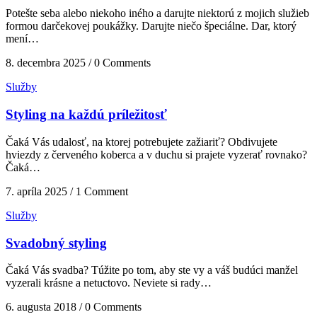
Potešte seba alebo niekoho iného a darujte niektorú z mojich služieb
formou darčekovej poukážky. Darujte niečo špeciálne. Dar, ktorý
mení…
8. decembra 2025 / 0 Comments
Služby
Styling na každú príležitosť
Čaká Vás udalosť, na ktorej potrebujete zažiariť? Obdivujete
hviezdy z červeného koberca a v duchu si prajete vyzerať rovnako?
Čaká…
7. apríla 2025 / 1 Comment
Služby
Svadobný styling
Čaká Vás svadba? Túžite po tom, aby ste vy a váš budúci manžel
vyzerali krásne a netuctovo. Neviete si rady…
6. augusta 2018 / 0 Comments