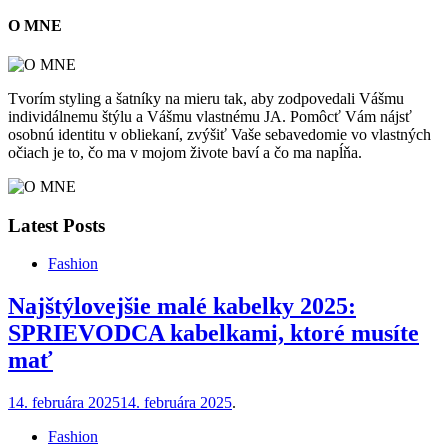
O MNE
Tvorím styling a šatníky na mieru tak, aby zodpovedali Vášmu
individálnemu štýlu a Vášmu vlastnému JA. Pomôcť Vám nájsť
osobnú identitu v obliekaní, zvýšiť Vaše sebavedomie vo vlastných
očiach je to, čo ma v mojom živote baví a čo ma napĺňa.
Latest Posts
Fashion
Najštýlovejšie malé kabelky 2025:
SPRIEVODCA kabelkami, ktoré musíte
mať
14. februára 2025
14. februára 2025
.
Fashion