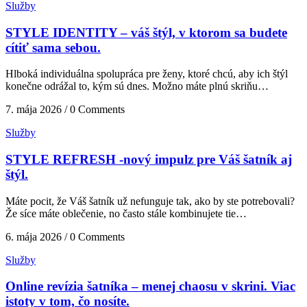
Služby
STYLE IDENTITY – váš štýl, v ktorom sa budete
cítiť sama sebou.
Hlboká individuálna spolupráca pre ženy, ktoré chcú, aby ich štýl
konečne odrážal to, kým sú dnes. Možno máte plnú skriňu…
7. mája 2026 / 0 Comments
Služby
STYLE REFRESH -nový impulz pre Váš šatník aj
štýl.
Máte pocit, že Váš šatník už nefunguje tak, ako by ste potrebovali?
Že síce máte oblečenie, no často stále kombinujete tie…
6. mája 2026 / 0 Comments
Služby
Online revízia šatníka – menej chaosu v skrini. Viac
istoty v tom, čo nosíte.