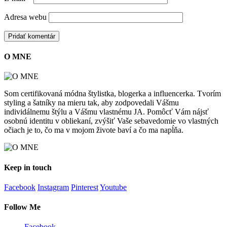
Adresa webu
O MNE
Som certifikovaná módna štylistka, blogerka a influencerka. Tvorím
styling a šatníky na mieru tak, aby zodpovedali Vášmu
individálnemu štýlu a Vášmu vlastnému JA. Pomôcť Vám nájsť
osobnú identitu v obliekaní, zvýšiť Vaše sebavedomie vo vlastných
očiach je to, čo ma v mojom živote baví a čo ma napĺňa.
Keep in touch
Facebook
Instagram
Pinterest
Youtube
Follow Me
Facebook