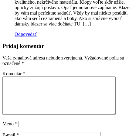
kvalitného, nekrčivého materiálu. Klopy voľte skôr užšie,
opticky zužujú postavu. Opäť jednoradové zapínanie. Blazer
by vám mal perfektne sadnúť. Vždy by mal niekto posúdiť,
ako vám sedí cez ramená a boky. Ako si správne vybrať
dámsky blazer sa viac dočítate TU. […]
Odpovedať
Pridaj komentár
Vaša e-mailová adresa nebude zverejnená.
Vyžadované polia sú
označené
*
Komentár
*
Meno
*
E-mail
*