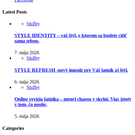
Latest Posts
Služby
STYLE IDENTITY – váš štýl, v ktorom sa budete cítiť
sama sebou.
7. mája 2026
Služby
STYLE REFRESH -nový impulz pre Váš šatník aj štýl.
6. mája 2026
Služby
Online revízia šatníka – menej chaosu v skrini. Viac istoty
v tom, čo nosíte.
5. mája 2026
Categories