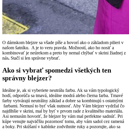
O dámskom blejzre sa všade píše a hovorí ako o základom pilieri v
našom šatníku. A je to veru pravda. Možností, ako ho nosiť a
kombinovať je neúrekom a preto by nemal chýbať v skrini žiadnej z
nás
.
Stačí si len správne vybrať.
Ako si vybrať spomedzi všetkých ten
správny blejzer?
Ideálne je, ak si vyberiete neutrálu farbu. Ak sa vám typologický
hodí, odporúča sa tmavá, ideálne modrá alebo čierna farba. Tmavé
farby vytvárajú neutrálny základ a dobre sa kombinujú s ostatnými
farbami. Nemusí to byť však nutnosť. Aby Vám blejzer vydržal čo
najdlhšie v skrini, mal by byť v prvom rade z kvalitného materiálu.
Asi nemusím hovoriť, že blejzer by vám mal perfektne sadnúť. Pri
kúpe venujte najväčšiu pozornosť tomu, aby vám sadol cez ramená
a boky. Pri skúšaní v kabínke zodvihnite ruky a pozorujte, ako sa