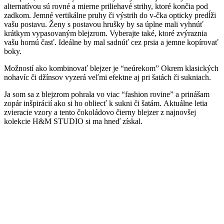
alternatívou sú rovné a mierne priliehavé strihy, ktoré končia pod
zadkom. Jemné vertikálne pruhy či výstrih do v-čka opticky predĺži
vašu postavu. Ženy s postavou hrušky by sa úplne mali vyhnúť
krátkym vypasovaným blejzrom. Vyberajte také, ktoré zvýraznia
vašu hornú časť. Ideálne by mal sadnúť cez prsia a jemne kopírovať
boky.
Možností ako kombinovať blejzer je “neúrekom” Okrem klasických
nohavíc či džínsov vyzerá veľmi efektne aj pri šatách či sukniach.
Ja som sa z blejzrom pohrala vo viac “fashion rovine” a prinášam
zopár inšpirácií ako si ho obliecť k sukni či šatám. Aktuálne letia
zvieracie vzory a tento čokoládovo čierny blejzer z najnovšej
kolekcie H&M STUDIO si ma hneď získal.