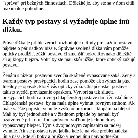
“správa” pri bežných činnostiach. Dôležité je, aby ste sa v ňom cítili
maximálne pohodlne.
Každý typ postavy si vyžaduje úplne inú
dĺžku.
Práve dĺžka je pri blejzeroch rozhodujúca. Rady pre každú postavu
nájdete o pár riadkov nižšie. Správne zvolená dĺžka vám pomôže
opticky predĺžiť, zúžiť postavu či zmenšiť boky. Rovnako dôležité
sú aj klopy blejzra. Voliť by ste mali skôr užšie, ktoré optický zužujú
postavu.
Ženám s nízkou postavou svedčia skrátené vypasované saká. Ženy s
tvarom postavy presýpacích hodín zase pomôže ak zvýraznia pás.
Ideálny je opasok, ktorý vás opticky zúži. Chlapčenskej postave
takisto svedčí previazanie opaskom. Vytvorí sa tak silueta
presýpacích hodín a rovnej chlapčenskej postave dodá ženské línie.
Chlapčenská postava, by sa mala úplne vyhnúť rovným strihom. Ak
máte väčšie poprsie, venujte zvýšenú pozornosť klopám na blejzri.
Mali by byť jednoduché a v žiadnom prípade by nemali byť
uzatvorené pri krku. Tou správnou voľbou je jednoradový
vypasovaný blejzer. Tým s dvojradovým zapínaním sa radšej
vyhnite. Ak ste postava typu jablka kde je najviac problematická
línia pása, kde sú boky a bruško v jednej línii najvhodnejšou