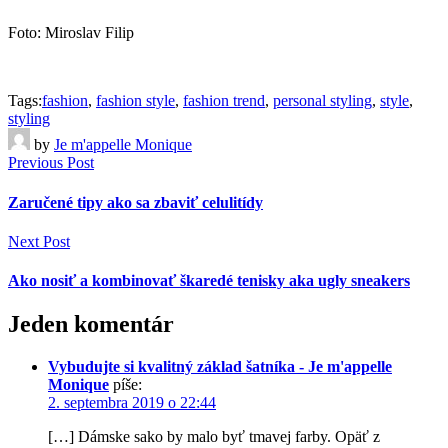
Foto: Miroslav Filip
Tags:
fashion
,
fashion style
,
fashion trend
,
personal styling
,
style
,
styling
by
Je m'appelle Monique
Previous Post
Zaručené tipy ako sa zbaviť celulitídy
Next Post
Ako nosiť a kombinovať škaredé tenisky aka ugly sneakers
Jeden komentár
Vybudujte si kvalitný základ šatníka - Je m'appelle
Monique
píše:
2. septembra 2019 o 22:44
[…] Dámske sako by malo byť tmavej farby. Opäť z